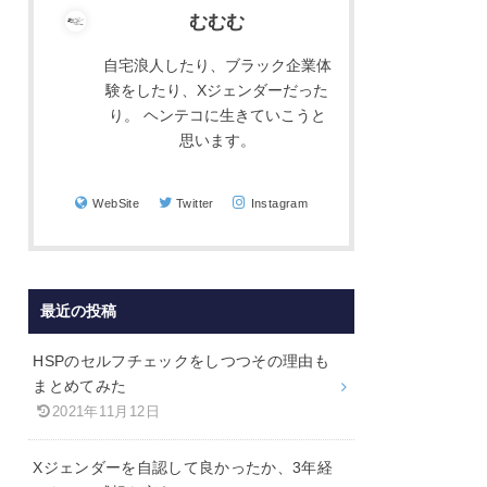
むむむ
自宅浪人したり、ブラック企業体
験をしたり、Xジェンダーだった
り。 ヘンテコに生きていこうと
思います。
WebSite
Twitter
Instagram
最近の投稿
HSPのセルフチェックをしつつその理由も
まとめてみた
2021年11月12日
Xジェンダーを自認して良かったか、3年経