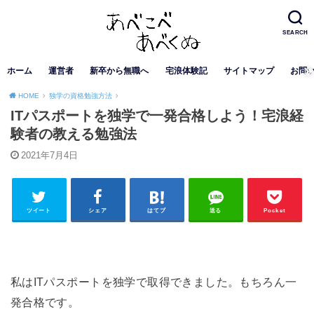
SEARCH
ホーム
運営者
新卒から無職へ
宅浪体験記
サイトマップ
お問
HOME
独学の資格勉強方法
ITパスポートを独学で一発合格しよう！宅浪経
験者の教える勉強法
2021年7月4日
ツイート
シェア
はてブ
送る
Pocket
私はITパスポートを独学で取得できました。もちろん一
発合格です。